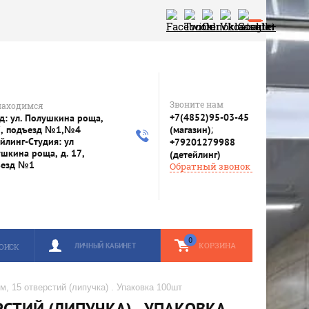
Звоните нам
находимся
+7(4852)95-03-45
д: ул. Полушкина роща,
;
7, подъезд №1,№4
(магазин)
йлинг-Студия: ул
+79201279988
шкина роща, д. 17,
(детейлинг)
ъезд №1
Обратный звонок
0
КОРЗИНА
ЛИЧНЫЙ КАБИНЕТ
ОИСК
 15 отверстий (липучка) . Упаковка 100шт
СТИЙ (ЛИПУЧКА) . УПАКОВКА