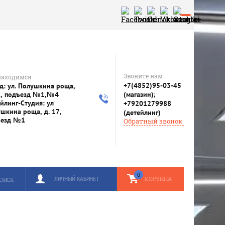
Звоните нам
находимся
+7(4852)95-03-45
д: ул. Полушкина роща,
;
7, подъезд №1,№4
(магазин)
йлинг-Студия: ул
+79201279988
шкина роща, д. 17,
(детейлинг)
ъезд №1
Обратный звонок
0
КОРЗИНА
ЛИЧНЫЙ КАБИНЕТ
ОИСК