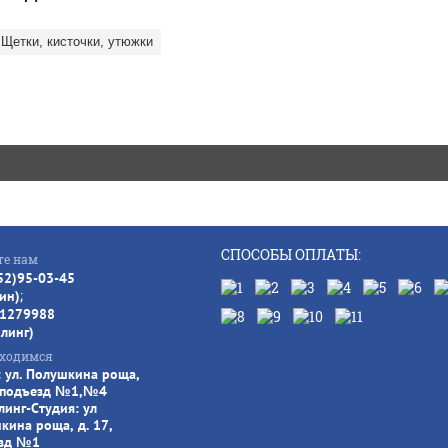
Щетки, кисточки, утюжки
СПОСОБЫ ОПЛАТЫ:
те нам
52)95-03-45
;
ин)
1279988
йлинг)
ходимся
: ул. Полушкина роща,
, подъезд №1,№4
линг-Студия: ул
кина роща, д. 17,
зд №1