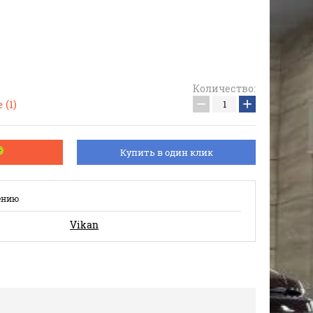
Количество:
−
+
 (1)
Купить в один клик
ению
Vikan